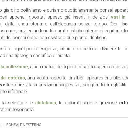
o giardino coltiviamo e curiamo quotidianamente bonsai appartene
lberi appena impostati spesso già inseriti in deliziosi
vasi in
ri dalla lunga storia e dall’eleganza senza tempo. Ogni
bo
osa arte, privilegiandone le caratteristiche interne di equilibrio 
nti del bonsai è che non esistono due piante identiche.
isfare ogni tipo di esigenza, abbiamo scelto di dividere la n
ad una tipologia specifica di pianta:
da collezione
, alberi maturi ideali per bonsaisti esperti o che vog
 da esterno
, una vasta raccolta di alberi appartenenti alle sp
velli
e dare vita a creazioni suggestive, scegliendo tra gli stil
etto informale.
 la selezione le
shitakusa
, le coloratissime e graziose
erb
ione in tokonoma.
A
BONSAI DA ESTERNO