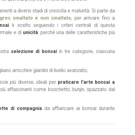
nti a diversi stadi di crescita e maturità. Si parte da
 gres smaltato e non smaltato
, per arrivare fino a
nsai
è scelto seguendo i criteri centrali di questa
formale e di
unicità
: perchè una delle caratteristiche più
ostra
selezione di bonsai
in tre categorie, ciascuna
liano arricchire giardini di livello avanzato;
ecie più diverse, ideali per
praticare l'arte bonsai a
i più affascinanti come boschetto, bunjin, spazzato dal
ette di compagnia
da affiancare ai bonsai durante