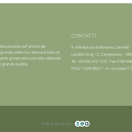
CONTATTI
ofessionalità nell'ambito del
In Arte Bonsai di Bonanno Carmelo
grande scelta tra i bonsai e tutto ciò
Località Gray 12, Camporosso - 18033
uesto grazie alla cura nella selezione
Tel. +39 392 472 1270 - Fax 0184 99
di grande qualità.
P.IVA 11529180017 - N. Iscrizione T
Code & Design by