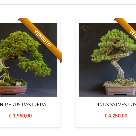
VENDUTO
VE
NIPERUS RASTRERA
PINUS SYLVESTRI
€ 1.960,00
€ 4.250,00