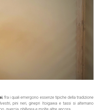
ai
, fra i quali emergono essenze tipiche della tradizione
lvestri, pini neri, ginepri Itoigawa e tassi si alternano
mo, quercia, phillyrea e molte altre ancora.