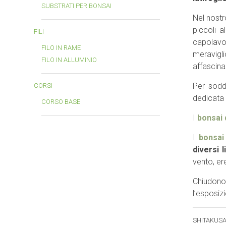
SUBSTRATI PER BONSAI
Nel nostr
piccoli a
FILI
capolavo
FILO IN RAME
meravigli
FILO IN ALLUMINIO
affascina
Per sodd
CORSI
dedicata 
CORSO BASE
I
bonsai 
I
bonsai
diversi li
vento, er
Chiudono
l’esposiz
SHITAKUS