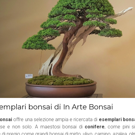
semplari bonsai di In Arte Bonsai
Bonsai
offre una selezione ampia e ricercata di
esemplari bons
se e non solo. A maestosi bonsai di
conifere
, come pini si
e
di pregio come grandi bonsai di mirto, ulivo, carpino, azalea, ol