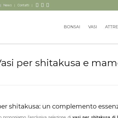
News
Contatti
BONSAI
VASI
ATTR
Vasi per shitakusa e mam
per shitakusa: un complemento essenz
to proponiamo l’esclusiva selezione di
vasi per shitakusa di 