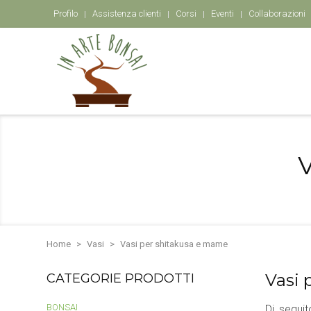
Profilo
Assistenza clienti
Corsi
Eventi
Collaborazioni
Home
Vasi
Vasi per shitakusa e mame
Vasi 
CATEGORIE PRODOTTI
BONSAI
Di segui