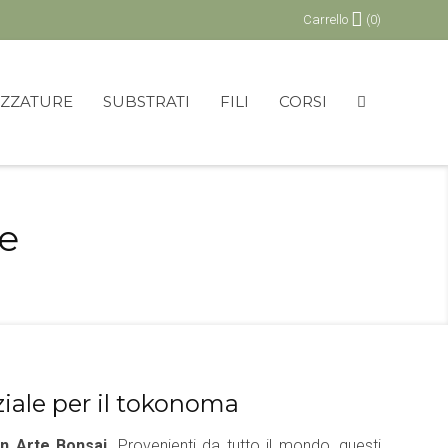
Carrello
(0)
EZZATURE
SUBSTRATI
FILI
CORSI
e
iale per il tokonoma
In Arte Bonsai
. Provenienti da tutto il mondo, questi