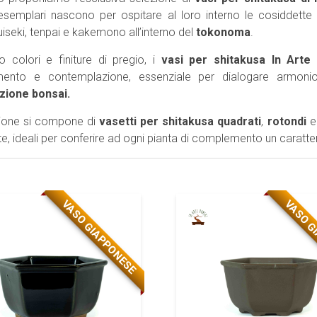
 esemplari nascono per ospitare al loro interno le cosiddett
uiseki, tenpai e kakemono all’interno del
tokonoma
.
o colori e finiture di pregio, i
vasi per shitakusa In Arte
mento e contemplazione, essenziale per dialogare armonio
ione bonsai.
zione si compone di
vasetti per shitakusa quadrati
,
rotondi
e, ideali per conferire ad ogni pianta di complemento un caratte
VASO GIAPPONESE
VASO G