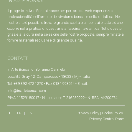
IN ARTE BONSAI
Il progetto In Arte Bonsai nasce per portare sul web esperienza e
professionalità nell'ambito del vivaismo bonsai e della didattica. Nel
nostro sito è possibile trovare grande scelta tra i bonsai e tutto ciò che
occorre nella pratica di quest'arte affascinante e antica. Tutto questo
grazie alla cura nella selezione delle nostre proposte, sempre mirate a
fornire materiali esclusivi e di grande qualità.
CONTATTI
In Arte Bonsai di Bonanno Carmelo
Località Gray 12, Camporosso - 18033 (IM) - Italia
Tel. +39 392 472 1270 - Fax 0184 998014 - Email:
info@inartebonsai.com
P.IVA 11529180017 - N. Iscrizione T 216259222 - N. REA IM-200274
IT
FR
EN
Privacy Policy
|
Cookie Policy
|
Privacy Control Panel