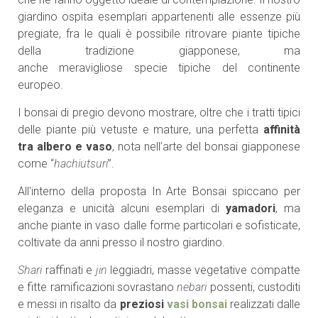
giardino ospita esemplari appartenenti alle essenze più
pregiate, fra le quali è possibile ritrovare piante tipiche
della tradizione giapponese, ma
anche meravigliose specie tipiche del continente
europeo.
I bonsai di pregio devono mostrare, oltre che i tratti tipici
delle piante più vetuste e mature, una perfetta
affinità
tra albero e vaso
, nota nell’arte del bonsai giapponese
come “
hachiutsuri
”.
All'interno della proposta In Arte Bonsai spiccano per
eleganza e unicità alcuni esemplari di
yamadori
, ma
anche piante in vaso dalle forme particolari e sofisticate,
coltivate da anni presso il nostro giardino.
Shari
raffinati e
jin
leggiadri, masse vegetative compatte
e fitte ramificazioni sovrastano
nebari
possenti, custoditi
e messi in risalto da
preziosi
vasi
bonsai
realizzati dalle