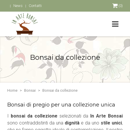
News
Contatti
(0)
Bonsai da collezione
Home
Bonsai
Bonsai da collezione
Bonsai di pregio per una collezione unica
I
bonsai da collezione
selezionati da
In Arte Bonsai
sono contraddistinti da una
dignità
e da uno
stile unici
,
che ne fanno oggetto ideale di contemplazione. Il nostro