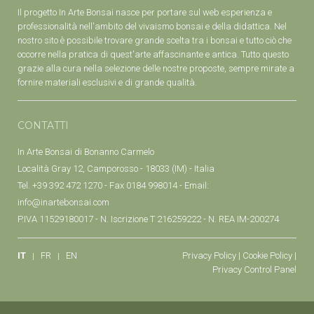
Il progetto In Arte Bonsai nasce per portare sul web esperienza e
professionalità nell'ambito del vivaismo bonsai e della didattica. Nel
nostro sito è possibile trovare grande scelta tra i bonsai e tutto ciò che
occorre nella pratica di quest'arte affascinante e antica. Tutto questo
grazie alla cura nella selezione delle nostre proposte, sempre mirate a
fornire materiali esclusivi e di grande qualità.
CONTATTI
In Arte Bonsai di Bonanno Carmelo
Località Gray 12, Camporosso - 18033 (IM) - Italia
Tel. +39 392 472 1270 - Fax 0184 998014 - Email:
info@inartebonsai.com
P.IVA 11529180017 - N. Iscrizione T 216259222 - N. REA IM-200274
IT
FR
EN
Privacy Policy
|
Cookie Policy
|
Privacy Control Panel