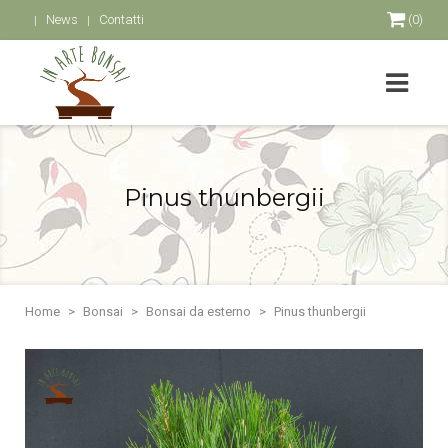
News
Contatti
(0)
Pinus thunbergii
Home
Bonsai
Bonsai da esterno
Pinus thunbergii