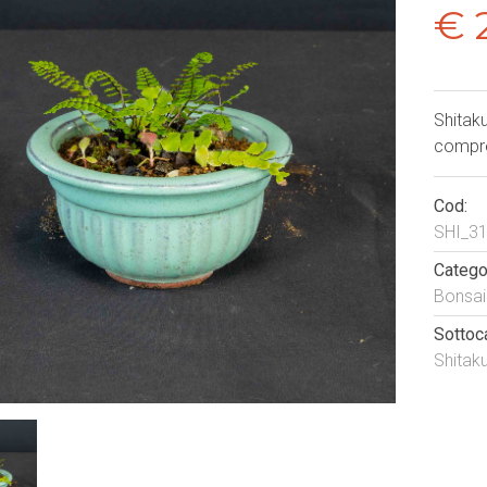
€ 
Shitaku
compre
Cod:
SHI_3
Categor
Bonsai
Sottoc
Shitak