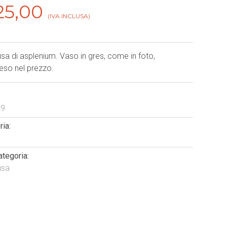
25,00
(IVA INCLUSA)
sa di asplenium. Vaso in gres, come in foto,
so nel prezzo.
19
ia:
ategoria:
usa