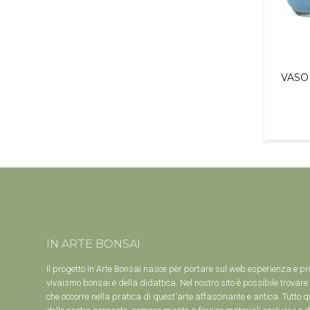
VASO
IN ARTE BONSAI
Il progetto In Arte Bonsai nasce per portare sul web esperienza e pr
vivaismo bonsai e della didattica. Nel nostro sito è possibile trovare 
che occorre nella pratica di quest'arte affascinante e antica. Tutto q