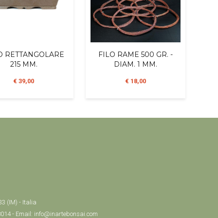
O RETTANGOLARE
FILO RAME 500 GR. -
215 MM.
DIAM. 1 MM.
€ 39,00
€ 18,00
 (IM) - Italia
8014 - Email: info@inartebonsai.com