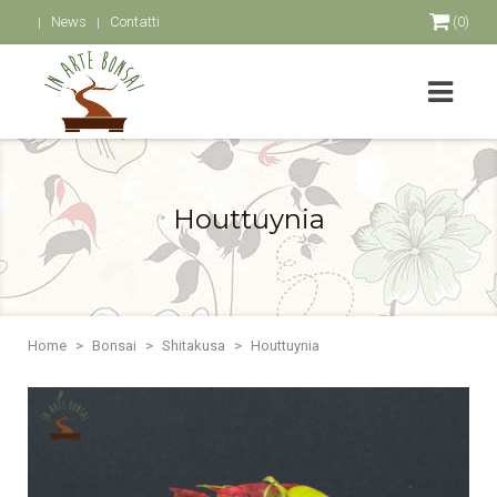
News
Contatti
(0)
Houttuynia
Home
Bonsai
Shitakusa
Houttuynia