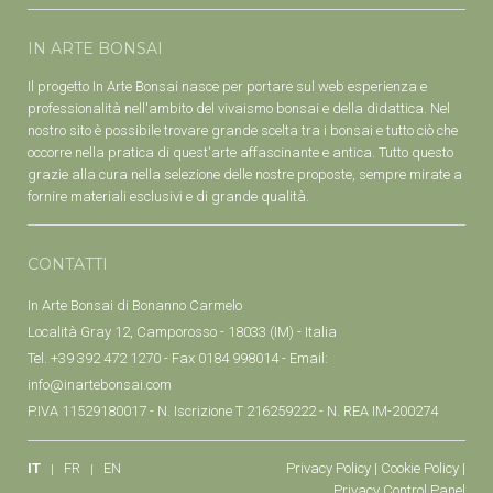
IN ARTE BONSAI
Il progetto In Arte Bonsai nasce per portare sul web esperienza e
professionalità nell'ambito del vivaismo bonsai e della didattica. Nel
nostro sito è possibile trovare grande scelta tra i bonsai e tutto ciò che
occorre nella pratica di quest'arte affascinante e antica. Tutto questo
grazie alla cura nella selezione delle nostre proposte, sempre mirate a
fornire materiali esclusivi e di grande qualità.
CONTATTI
In Arte Bonsai di Bonanno Carmelo
Località Gray 12, Camporosso - 18033 (IM) - Italia
Tel. +39 392 472 1270 - Fax 0184 998014 - Email:
info@inartebonsai.com
P.IVA 11529180017 - N. Iscrizione T 216259222 - N. REA IM-200274
IT
FR
EN
Privacy Policy
|
Cookie Policy
|
Privacy Control Panel