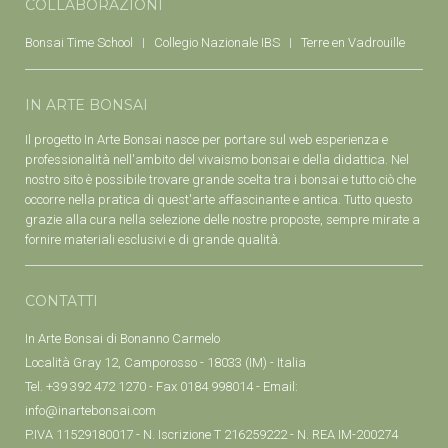
COLLABORAZIONI
Bonsai Time School
Collegio Nazionale IBS
Terre en Vadrouille
IN ARTE BONSAI
Il progetto In Arte Bonsai nasce per portare sul web esperienza e
professionalità nell'ambito del vivaismo bonsai e della didattica. Nel
nostro sito è possibile trovare grande scelta tra i bonsai e tutto ciò che
occorre nella pratica di quest'arte affascinante e antica. Tutto questo
grazie alla cura nella selezione delle nostre proposte, sempre mirate a
fornire materiali esclusivi e di grande qualità.
CONTATTI
In Arte Bonsai di Bonanno Carmelo
Località Gray 12, Camporosso - 18033 (IM) - Italia
Tel. +39 392 472 1270 - Fax 0184 998014 - Email:
info@inartebonsai.com
P.IVA 11529180017 - N. Iscrizione T 216259222 - N. REA IM-200274