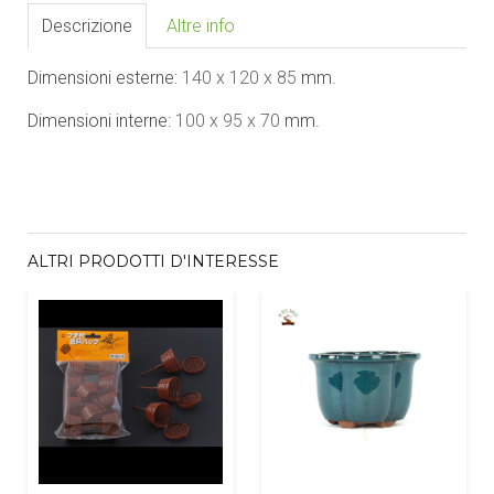
Descrizione
Altre info
Dimensioni esterne:
140
x 120
x
85
mm.
Dimensioni interne:
100
x 95 x
70
mm.
ALTRI PRODOTTI D'INTERESSE