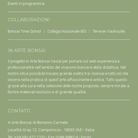
Eventi in programma
COLLABORAZIONI
Bonsai Time School
Collegio Nazionale IBS
Terre en Vadrouille
IN ARTE BONSAI
Il progetto In Arte Bonsai nasce per portare sul web esperienza e
professionalità nell'ambito del vivaismo bonsai e della didattica. Nel
nostro sito è possibile trovare grande scelta tra i bonsai e tutto ciò che
occorre nella pratica di quest'arte affascinante e antica. Tutto questo
grazie alla cura nella selezione delle nostre proposte, sempre mirate a
fornire materiali esclusivi e di grande qualità.
CONTATTI
In Arte Bonsai di Bonanno Carmelo
Località Gray 12, Camporosso - 18033 (IM) - Italia
Tel. +39 392 472 1270 - Fax 0184 998014 - Email: