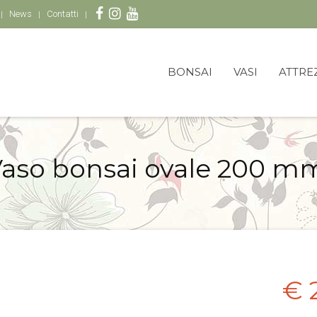
News
Contatti
BONSAI
VASI
ATTRE
aso bonsai ovale 200 m
€ 