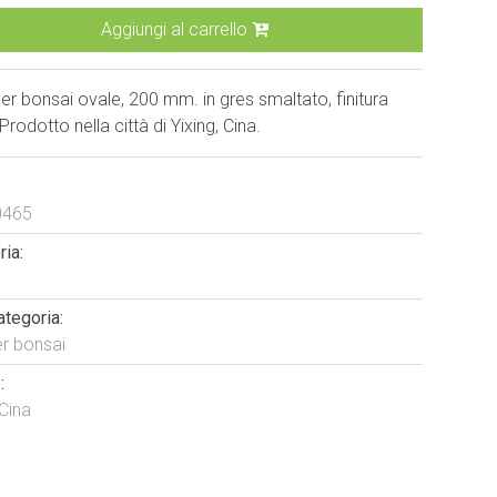
Aggiungi al carrello
r bonsai ovale, 200 mm. in gres smaltato, finitura
Prodotto nella città di Yixing, Cina.
0465
ia:
ategoria:
er bonsai
:
 Cina