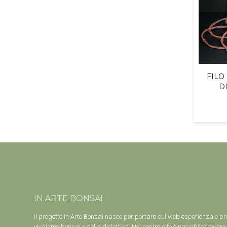
FILO
DI
IN ARTE BONSAI
Il progetto In Arte Bonsai nasce per portare sul web esperienza e pr
vivaismo bonsai e della didattica. Nel nostro sito è possibile trovare 