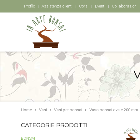
Profilo
Assistenza clienti
Corsi
Eventi
Collaborazioni
V
Home
Vasi
Vasi per bonsai
Vaso bonsai ovale 200 mm.
CATEGORIE PRODOTTI
BONSAI