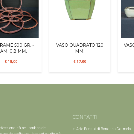
 RAME 500 GR. -
VASO QUADRATO 120
VAS
AM. 0,8 MM.
MM.
€ 18,00
€ 17,00
CONTATTI
ofessionalità nell'ambito del
In Arte Bonsai di Bonanno Carmelo
grande scelta tra i bonsai e tutto ciò