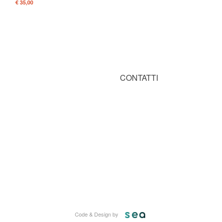
€ 35,00
CONTATTI
ssionalità nell'ambito del vivaismo bonsai
In Arte Bonsai di Bonanno Carmelo
bonsai e tutto ciò che occorre nella pratica
Località Gray 12, Camporosso - 18033 (IM) 
 selezione delle nostre proposte, sempre
Tel. +39 392 472 1270 - Fax 0184 998014 
P.IVA 11529180017 - N. Iscrizione T 216
Code & Design by