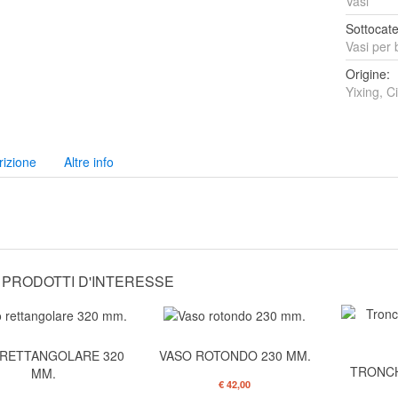
Vasi
Sottocate
Vasi per 
Origine:
Yixing, C
rizione
Altre info
I PRODOTTI D'INTERESSE
 RETTANGOLARE 320
VASO ROTONDO 230 MM.
TRONCH
MM.
€ 42,00