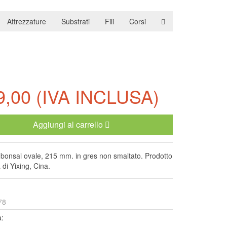
Carrello
(0)
Attrezzature
Substrati
Fili
Corsi
9,00
(IVA INCLUSA)
Aggiungi al carrello
bonsai ovale, 215 mm. in gres non smaltato. Prodotto
à di Yixing, Cina.
78
a: