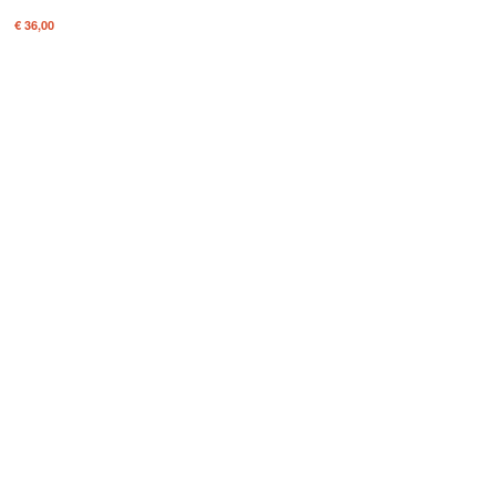
€ 36,00
- Italia
- Email: info@inartebonsai.com
259222 - N. REA IM-200274
Privacy Policy
|
Cookie Policy
|
Privacy Control Panel