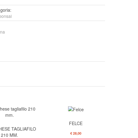
goria:
bonsai
ina
FELCE
ESE TAGLIAFILO
€ 28,00
210 MM.