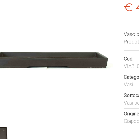
€ 
Vaso p
Prodot
Cod:
VIAB_
Categor
Vasi
Sottoc
Vasi p
Origine
Giapp