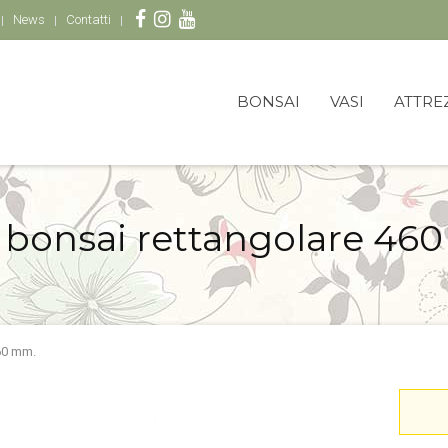
News
Contatti
BONSAI
VASI
ATTRE
 bonsai rettangolare 46
60 mm.