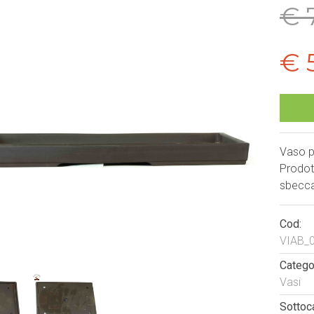
€ 
€ 
Vaso p
Prodot
sbecca
Cod:
VIAB_
Categor
Vasi
Sottoc