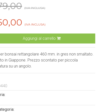
79,00
(IVA INCLUSA)
50,00
(IVA INCLUSA)
Aggiungi al carrello
er bonsai rettangolare 460 mm. in gres non smaltato.
to in Giappone. Prezzo scontato per piccola
tura su un angolo.
0440
ia:
ategoria: