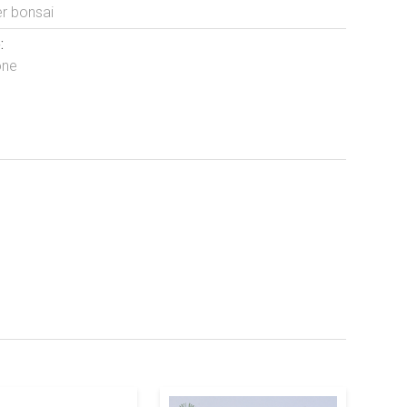
er bonsai
:
one