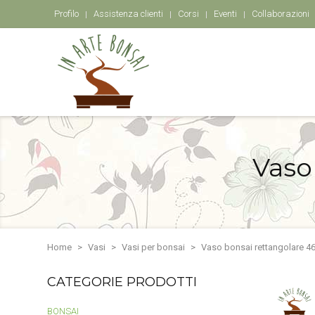
Profilo
Assistenza clienti
Corsi
Eventi
Collaborazioni
Vaso
Home
Vasi
Vasi per bonsai
Vaso bonsai rettangolare 4
CATEGORIE PRODOTTI
BONSAI