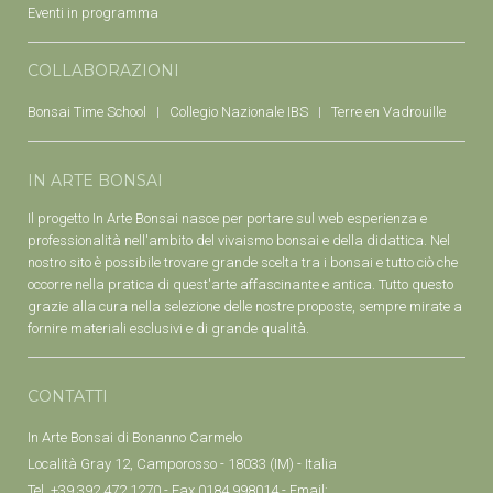
Eventi in programma
COLLABORAZIONI
Bonsai Time School
Collegio Nazionale IBS
Terre en Vadrouille
IN ARTE BONSAI
Il progetto In Arte Bonsai nasce per portare sul web esperienza e
professionalità nell'ambito del vivaismo bonsai e della didattica. Nel
nostro sito è possibile trovare grande scelta tra i bonsai e tutto ciò che
occorre nella pratica di quest'arte affascinante e antica. Tutto questo
grazie alla cura nella selezione delle nostre proposte, sempre mirate a
fornire materiali esclusivi e di grande qualità.
CONTATTI
In Arte Bonsai di Bonanno Carmelo
Località Gray 12, Camporosso - 18033 (IM) - Italia
Tel. +39 392 472 1270 - Fax 0184 998014 - Email: