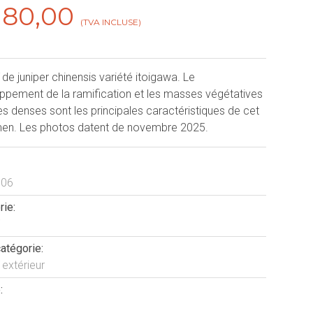
180,00
(TVA INCLUSE)
de juniper chinensis variété itoigawa. Le
ppement de la ramification et les masses végétatives
ès denses sont les principales caractéristiques de cet
en. Les photos datent de novembre 2025.
006
rie:
atégorie:
 extérieur
: