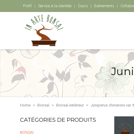
Profil
Service à la clientèle
Cours
Evénements
Collabo
Juni
Home
Bonsaï
Bonsaï extérieur
Juniperus chinensis var. 
CATÉGORIES DE PRODUITS
BONSAÏ