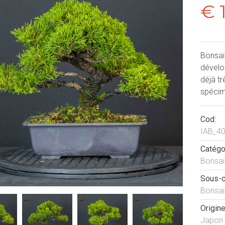
€ 
Bonsaï 
dévelo
déjà tr
spécim
Cod:
IAB_4
Catégo
Bonsaï
Sous-c
Bonsaï
Origine
Japon