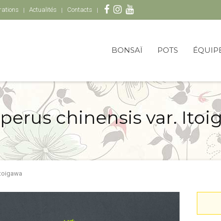
rations
Actualités
Contacts
BONSAÏ
POTS
ÉQUIP
perus chinensis var. Ito
Itoigawa