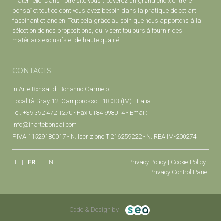
maternelle. Dans notre site vous trouverez un grand choix entre le
bonsaï et tout ce dont vous avez besoin dans la pratique de cet art
fascinant et ancien. Tout cela grâce au soin que nous apportons à la
sélection de nos propositions, qui visent toujours à fournir des
matériaux exclusifs et de haute qualité.
CONTACTS
In Arte Bonsai di Bonanno Carmelo
Località Gray 12, Camporosso - 18033 (IM) - Italia
Tel. +39 392 472 1270 - Fax 0184 998014 - Email:
info@inartebonsai.com
P.IVA 11529180017 - N. Iscrizione T 216259222 - N. REA IM-200274
IT
FR
EN
Privacy Policy
|
Cookie Policy
|
Privacy Control Panel
Code & Design by