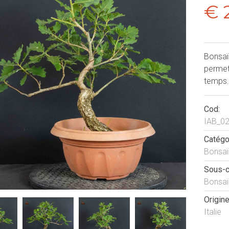
€ 
Bonsaï
permet
temps.
Cod:
IAB_0
Catégo
Bonsaï
Sous-c
Bonsaï
Origine
Italie