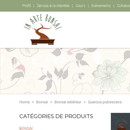
Profil
Service à la clientèle
Cours
Evénements
Collabo
Home
Bonsaï
Bonsaï extérieur
Quercus pubescens
CATÉGORIES DE PRODUITS
BONSAÏ