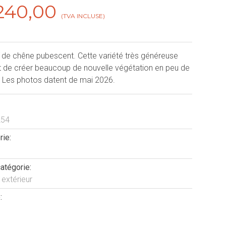
240,00
(TVA INCLUSE)
 de chêne pubescent. Cette variété très généreuse
 de créer beaucoup de nouvelle végétation en peu de
 Les photos datent de mai 2026.
254
rie:
atégorie:
 extérieur
: