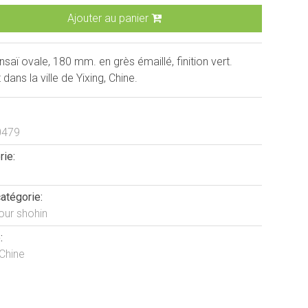
Ajouter au panier
saï ovale, 180 mm. en grès émaillé, finition vert.
 dans la ville de Yixing, Chine.
0479
rie:
atégorie:
our shohin
:
 Chine