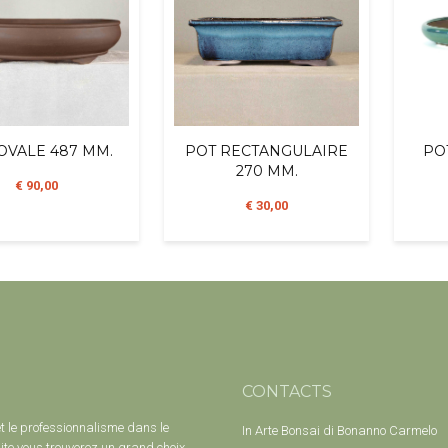
OVALE 487 MM.
POT RECTANGULAIRE
PO
270 MM.
€ 90,00
€ 30,00
CONTACTS
et le professionnalisme dans le
In Arte Bonsai di Bonanno Carmelo
ite vous trouverez un grand choix