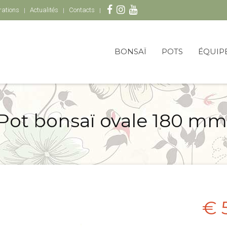
rations
Actualités
Contacts
BONSAÏ
POTS
ÉQUIP
Pot bonsaï ovale 180 mm
€ 