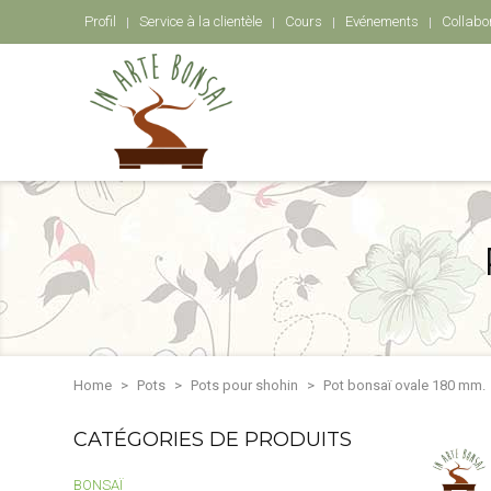
Profil
Service à la clientèle
Cours
Evénements
Collabo
Home
Pots
Pots pour shohin
Pot bonsaï ovale 180 mm.
CATÉGORIES DE PRODUITS
BONSAÏ