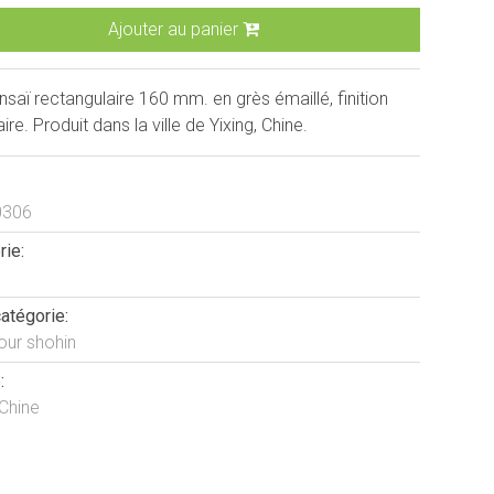
Ajouter au panier
saï rectangulaire 160 mm. en grès émaillé, finition
aire. Produit dans la ville de Yixing, Chine.
0306
rie:
atégorie:
our shohin
:
 Chine