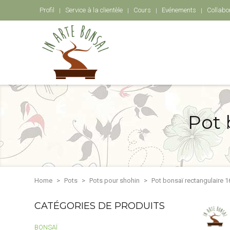
Profil
Service à la clientèle
Cours
Evénements
Collabo
Pot 
Home
Pots
Pots pour shohin
Pot bonsaï rectangulaire 
CATÉGORIES DE PRODUITS
BONSAÏ