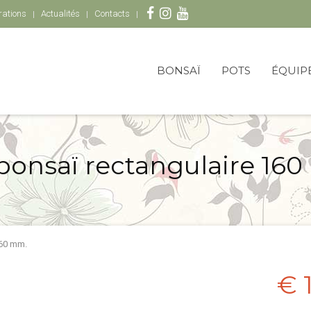
rations
Actualités
Contacts
BONSAÏ
POTS
ÉQUIP
bonsaï rectangulaire 16
160 mm.
€ 