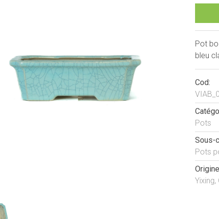
Pot bon
bleu cl
Cod:
VIAB_
Catégo
Pots
Sous-c
Pots p
Origine
Yixing,