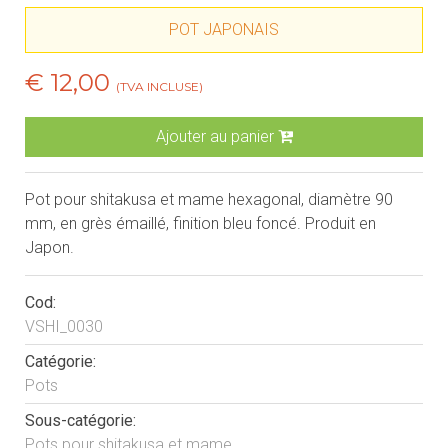
POT JAPONAIS
€ 12,00
(TVA INCLUSE)
Ajouter au panier
Pot pour shitakusa et mame hexagonal, diamètre 90
mm, en grès émaillé, finition bleu foncé. Produit en
Japon.
Cod:
VSHI_0030
Catégorie:
Pots
Sous-catégorie:
Pots pour shitakusa et mame