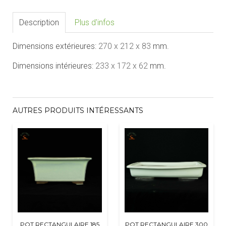
Description
Plus d'infos
Dimensions extérieures:
270 x 212 x 83
mm.
Dimensions intérieures:
233 x 172 x 62
mm.
AUTRES PRODUITS INTÉRESSANTS
POT RECTANGULAIRE 185
POT RECTANGULAIRE 300