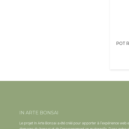
POT 
IN ARTE BONSAI
Le projet In Arte Bonsai a été créé pour apporter à l'expérience web 
domaine du bonsaï et de l'enseignement en maternelle. Dans notre s