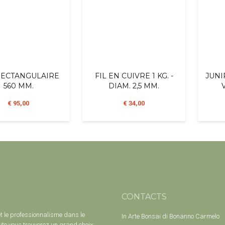
RECTANGULAIRE
FIL EN CUIVRE 1 KG. -
JUNI
560 MM.
DIAM. 2,5 MM.
€ 95,00
€ 34,00
CONTACTS
et le professionnalisme dans le
In Arte Bonsai di Bonanno Carmelo
ite vous trouverez un grand choix