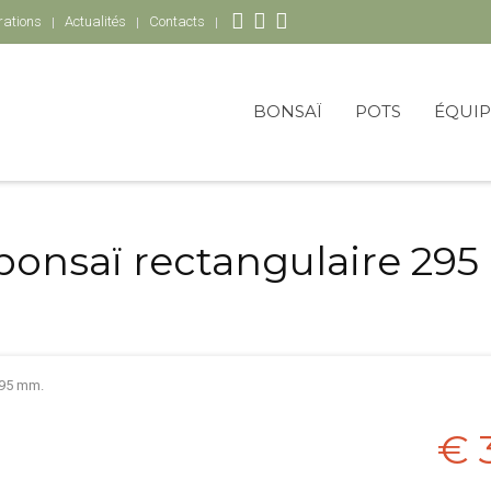
rations
Actualités
Contacts
BONSAÏ
POTS
ÉQUI
bonsaï rectangulaire 29
295 mm.
€ 