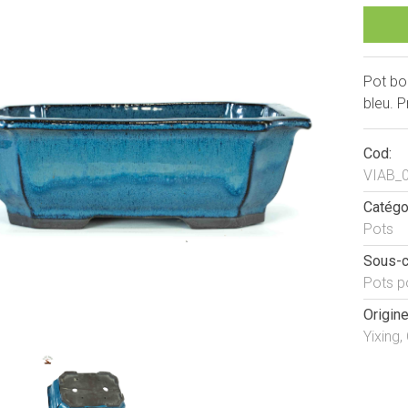
Pot bon
bleu. P
Cod:
VIAB_
Catégo
Pots
Sous-c
Pots p
Origine
Yixing,