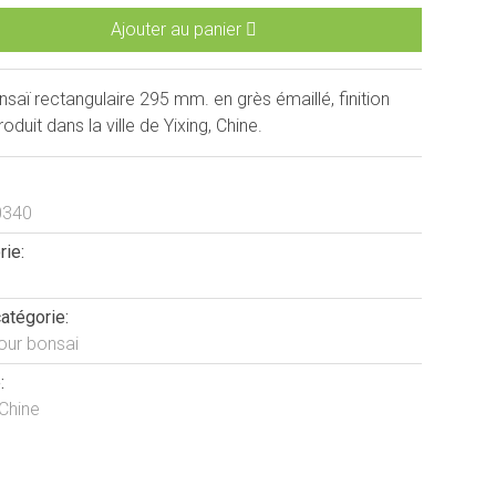
Ajouter au panier
saï rectangulaire 295 mm. en grès émaillé, finition
roduit dans la ville de Yixing, Chine.
0340
rie:
atégorie:
our bonsai
:
 Chine