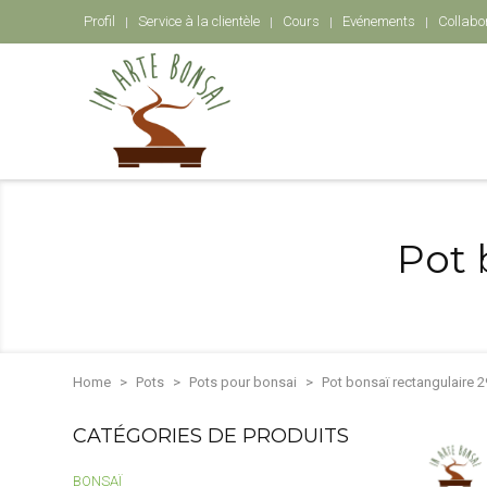
Profil
Service à la clientèle
Cours
Evénements
Collabo
Pot 
Home
Pots
Pots pour bonsai
Pot bonsaï rectangulaire 
CATÉGORIES DE PRODUITS
BONSAÏ