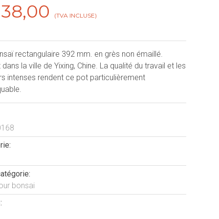
138,00
(TVA INCLUSE)
nsaï rectangulaire 392 mm. en grès non émaillé.
 dans la ville de Yixing, Chine. La qualité du travail et les
rs intenses rendent ce pot particulièrement
uable.
0168
rie:
atégorie:
our bonsai
: