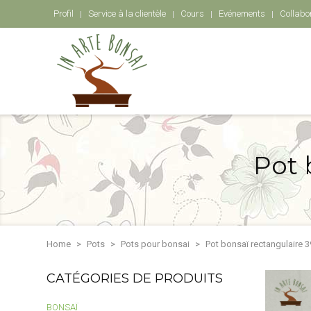
Profil
Service à la clientèle
Cours
Evénements
Collabo
Pot 
Home
Pots
Pots pour bonsai
Pot bonsaï rectangulaire 
CATÉGORIES DE PRODUITS
BONSAÏ