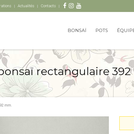
rations
Actualités
Contacts
BONSAÏ
POTS
ÉQUIP
bonsaï rectangulaire 39
392 mm.