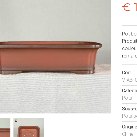
€ 
Pot bo
Produit
couleu
remarq
Cod:
VIAB_
Catégo
Pots
Sous-c
Pots p
Origine
Chine