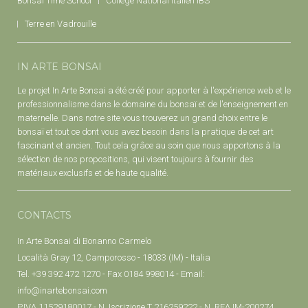
Bonsai Time School
Collège National Italien IBS
Terre en Vadrouille
IN ARTE BONSAI
Le projet In Arte Bonsai a été créé pour apporter à l'expérience web et le
professionnalisme dans le domaine du bonsaï et de l'enseignement en
maternelle. Dans notre site vous trouverez un grand choix entre le
bonsaï et tout ce dont vous avez besoin dans la pratique de cet art
fascinant et ancien. Tout cela grâce au soin que nous apportons à la
sélection de nos propositions, qui visent toujours à fournir des
matériaux exclusifs et de haute qualité.
CONTACTS
In Arte Bonsai di Bonanno Carmelo
Località Gray 12, Camporosso - 18033 (IM) - Italia
Tel. +39 392 472 1270 - Fax 0184 998014 - Email:
info@inartebonsai.com
P.IVA 11529180017 - N. Iscrizione T 216259222 - N. REA IM-200274