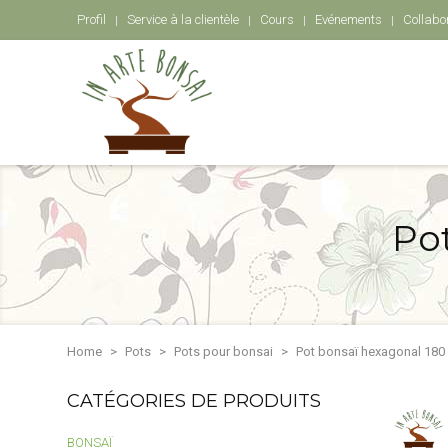
Profil
Service à la clientèle
Cours
Evénements
Collabo
Po
Home
Pots
Pots pour bonsai
Pot bonsaï hexagonal 180
CATÉGORIES DE PRODUITS
BONSAÏ