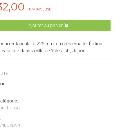
32,00
(TVA INCLUSE)
Ajouter au panier
saï rectangulaire 225 mm. en grès émaillé, finition
Fabriqué dans la ville de Yokkaichi, Japon.
0218
rie:
atégorie:
our bonsai
:
chi, Japon