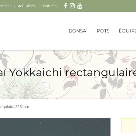
rations
Actualités
Contacts
BONSAÏ
POTS
ÉQUIP
ï Yokkaichi rectangulai
angulaire 225 mm.