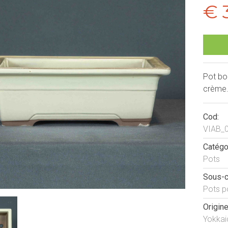
€ 
Pot bon
crème. 
Cod:
VIAB_
Catégo
Pots
Sous-c
Pots p
Origine
Yokkai