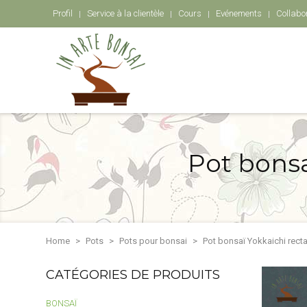
Profil
Service à la clientèle
Cours
Evénements
Collabo
Pot bonsa
Home
Pots
Pots pour bonsai
Pot bonsaï Yokkaichi rect
CATÉGORIES DE PRODUITS
BONSAÏ